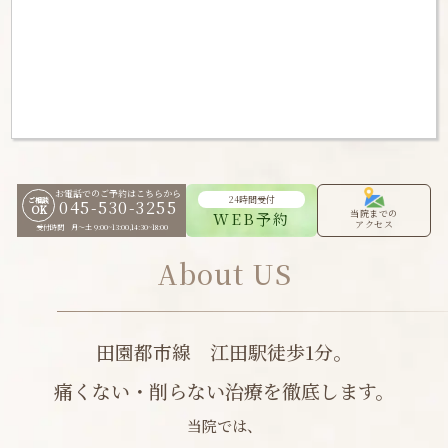
お電話でのご予約はこちらから
24時間受付
ご相談
045-530-3255
OK
当院までの
WEB予約
アクセス
受付時間 月〜土 9:00~13:00,14:30~18:00
About US
田園都市線 江田駅徒歩1分。
痛くない・削らない治療を徹底します。
当院では、
オールジャンルの歯の悩みに対応し、
歯周病認定医
・
補綴認定医
・
矯正認定医