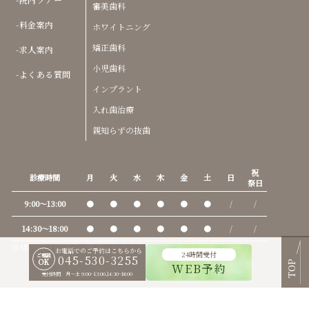
矯正歯科
求人案内
小児歯科
よくある質問
インプラント
入れ歯治療
親知らずの抜歯
祝
診療時間
月
火
水
木
金
土
日
祭日
9:00〜13:00
●
●
●
●
●
●
/
/
14:30〜18:00
●
●
●
●
●
●
/
/
※休診日は日曜日、祝日になります。
お電話でのご予約はこちらから
24時間受付
ご相談
045-530-3255
OK
TOP
WEB予約
受付時間 月〜土 9:00~13:00,14:30~18:00