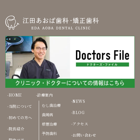
HOME
診療案内
NEWS
むし歯治療
当院について
BLOG
歯周病
初めての方へ
アクセス
根管治療
院長紹介
予防歯科
お問い合わせ
院内ツアー
審美歯科
料金案内
ホワイトニング