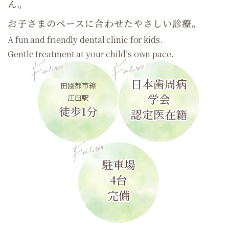
ん。
Periodontology.
non-shaving, non-extracting treatments.
お子さまのペースに合わせたやさしい診療。
We offer periodontal care backed by clinical evidence
日本歯周病
and expertise.
A fun and friendly dental clinic for kids.
田園都市線
学会
江田駅
Gentle treatment at your child’s own pace.
徒歩1分
日本歯周病
認定医在籍
田園都市線
学会
日本歯周病
江田駅
田園都市線
徒歩1分
認定医在籍
学会
江田駅
徒歩1分
認定医在籍
駐車場
4台
駐車場
完備
4台
駐車場
完備
4台
完備