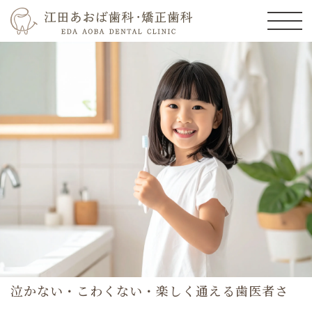
江田の歯医者｜ 江田あおば歯
日本歯周病学会所属の歯科医師が在籍。
痛くない、削らない、抜かない治療で
科学的根拠に基づいた、安心の歯周治療を。
皆様の健康をサポートしていきます。
泣かない・こわくない・楽しく通える歯医者さ
A certified member of the Japanese Society of
We will support your health with painless,