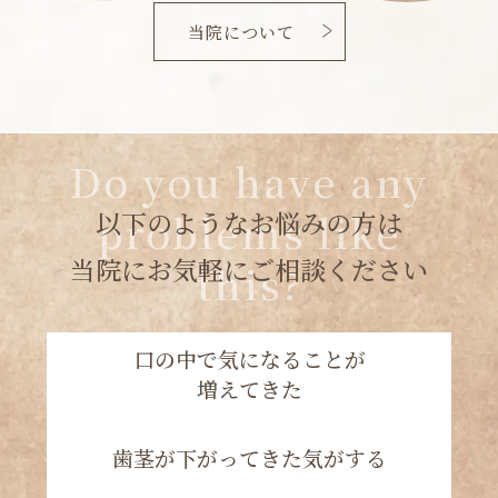
Do you have any
problems like
以下のようなお悩みの方は
当院にお気軽にご相談ください
this?
口の中で気になることが
増えてきた
歯茎が下がってきた気がする
以前と同じように
食事や会話を楽しみたい