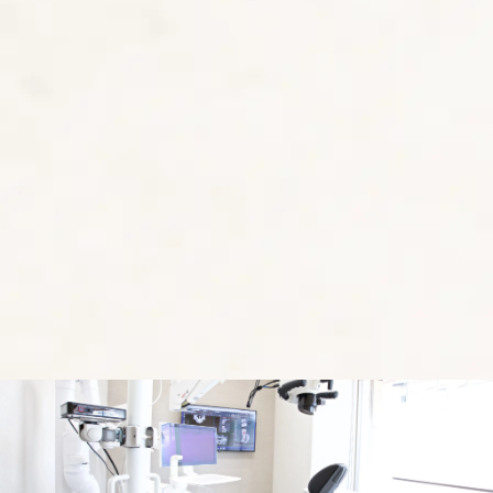
2026.07.30 喫煙が歯周病を悪化させる理由〜タバコの
リスクと禁煙効果を解説
2026.07.29 歯周病治療のスケーリングとは?効果・痛
み・費用を認定医が解説
2026.07.28 歯周病予防に最適な歯科検診の頻度は?認
定医が教える通院ペース
一覧を見る